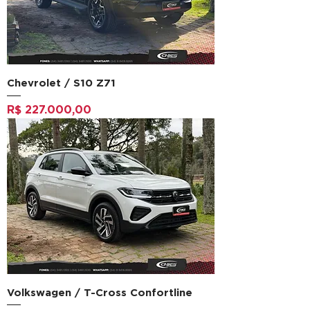
Chevrolet / S10 Z71
Preço
R$ 227.000,00
Volkswagen / T-Cross Confortline