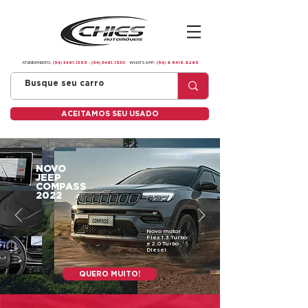
ATENDIMENTO:
(54) 3461.1355
-
(54) 3461.1530
WHATSAPP:
(54) 9 8418.9265
ACEITAMOS SEU USADO
NOVO
JEEP
COMPASS
2022
Novo motor
Flex 1.3 Turbo
e 2.0 Turbo
Diesel
QUERO MUITO!