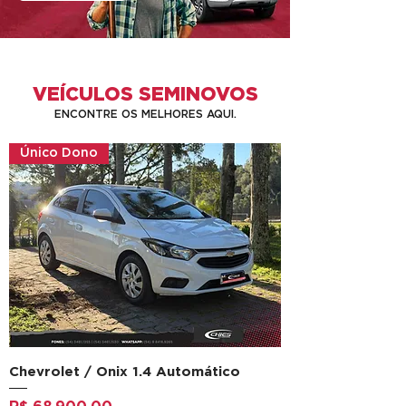
VEÍCULOS SEMINOVOS
ENCONTRE OS MELHORES AQUI.
Único Dono
Chevrolet / Onix 1.4 Automático
Preço