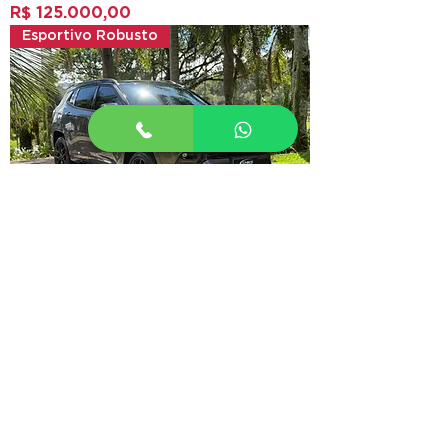
Preço
R$ 125.000,00
Esportivo Robusto
Jeep / Compass Blackhawk
Preço
R$ 212.000,00
Sob encomenda