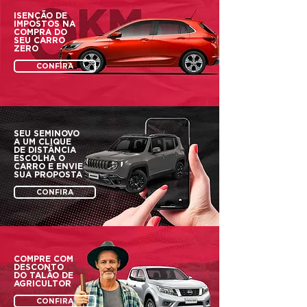
ISENÇÃO DE
IMPOSTOS NA
COMPRA DO
SEU CARRO
ZERO
CONFIRA
SEU SEMINOVO
A UM
CLIQUE
DE DISTÂNCIA
ESCOLHA O
CARRO
E ENVIE
SUA PROPOSTA
CONFIRA
COMPRE COM
DESCONTO
DO
TALÃO DE
AGRICULTOR
CONFIRA