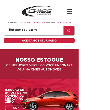
ATENDIMENTO:
(54) 3461.1355
-
(54) 3461.1530
WHATSAPP:
(54) 9 8418.9265
ACEITAMOS SEU USADO
NOSSO ESTOQUE
OS MELHORES VEÍCULOS VOCÊ ENCONTRA
AQUI NA CHIES AUTOMÓVEIS
ISENÇÃO DE
IMPOSTOS NA
COMPRA DO
SEU CARRO
ZERO
CONFIRA