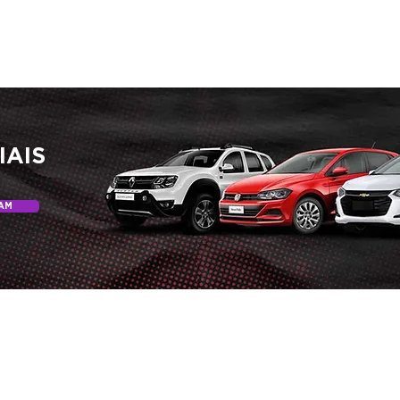
IAIS
AM
EREÇO
FONES
25 de Setembro, 816 | Bela Vista
(54) 3461.1355
os Barbosa | RS | CEP 95185-000
(54) 3461.1530
(54) 98418.9265