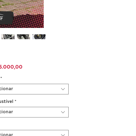
Preço
5.000,00
*
cionar
stível
*
cionar
cionar