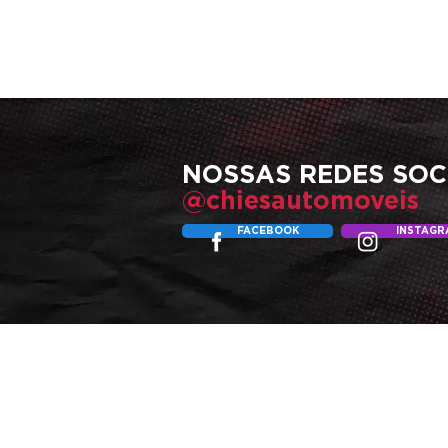
NOSSAS
REDES SOC
@chiesautomoveis
FACEBOOK
INSTAGR
END
Av. 
Carl