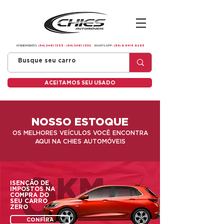
ATENDIMENTO:
(54) 3461.1355
-
(54) 3461.1530
WHATSAPP:
(54) 9 8418.9265
ACEITAMOS SEU USADO
NOSSO ESTOQUE
OS MELHORES VEÍCULOS VOCÊ ENCONTRA
AQUI NA CHIES AUTOMÓVEIS
ISENÇÃO DE
IMPOSTOS NA
COMPRA DO
SEU CARRO
ZERO
CONFIRA