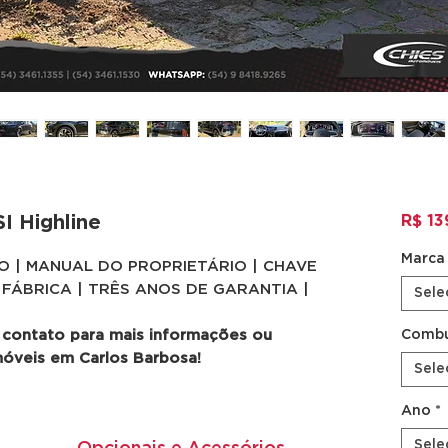
I Highline
R$ 13
Marca
AGO | MANUAL DO PROPRIETÁRIO | CHAVE
 FÁBRICA | TRÊS ANOS DE GARANTIA |
Sele
 contato para mais informações ou
Combu
móveis em Carlos Barbosa!
Sele
Ano
*
Sele