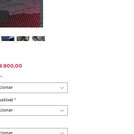
Preço
9.900,00
*
cionar
stível
*
cionar
cionar