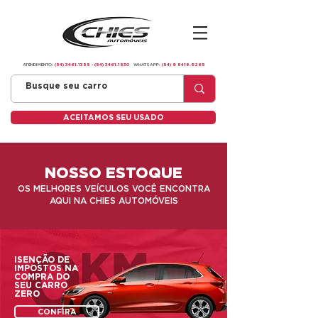
ATENDIMENTO:
(54) 3461.1355
-
(54) 3461.1530
WHATSAPP:
(54) 9 8418.9265
ACEITAMOS SEU USADO
NOSSO ESTOQUE
OS MELHORES VEÍCULOS VOCÊ ENCONTRA
AQUI NA CHIES AUTOMÓVEIS
ISENÇÃO DE
IMPOSTOS NA
COMPRA DO
SEU CARRO
ZERO
CONFIRA