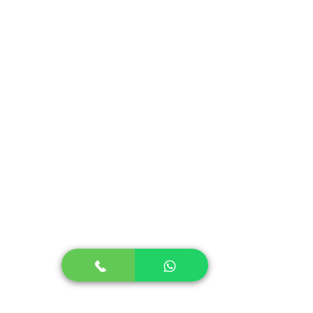
ACIONAMENTO
FARÓIS DIANTEIROS ALTO E BAIXO
REFLETORES DE ADVERTÊNCIA
SINALIZADORES DE DIREÇÃO
DIANTEIROS E TRASEIROS
PISO E PEDAL ANTIDERRAPANTE
CONTROLE DE ESTABILIDADE
ASSENTOS AJUSTÁVEIS
BAÚ BAGAGEIRO COM CHAVE E
TRAVA DA CAIXA
DE ARMAZENAMENTO
SUPORTE PARA BOLSAS
COMPARTIMENTO PARA GARRAFA
DE ÁGUA
SISTEMA DE PARTIDA REMOTA