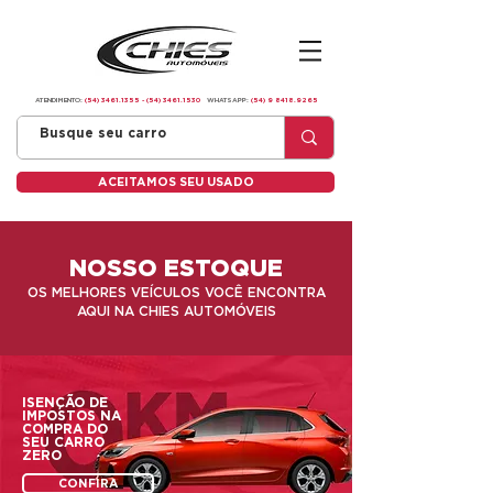
ATENDIMENTO:
(54) 3461.1355
-
(54) 3461.1530
WHATSAPP:
(54) 9 8418.9265
ACEITAMOS SEU USADO
NOSSO ESTOQUE
OS MELHORES VEÍCULOS VOCÊ ENCONTRA
AQUI NA CHIES AUTOMÓVEIS
ISENÇÃO DE
IMPOSTOS NA
COMPRA DO
SEU CARRO
ZERO
CONFIRA